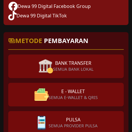
Dewa 99 Digital Facebook Group
Dewa 99 Digital TikTok
METODE
PEMBAYARAN
BANK TRANSFER
SEMUA BANK LOKAL
E - WALLET
SEMUA E-WALLET & QRIS
PULSA
SEMUA PROVIDER PULSA