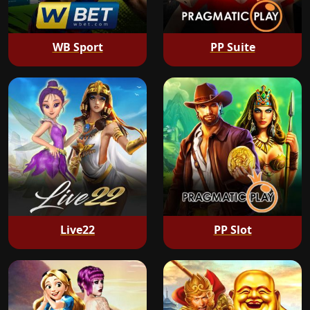
WB Sport
PP Suite
Live22
PP Slot