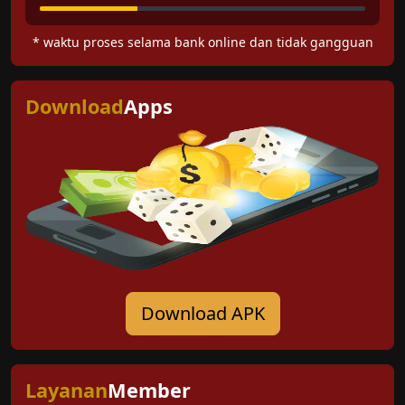
* waktu proses selama bank online dan tidak gangguan
Download
Apps
Download APK
Layanan
Member