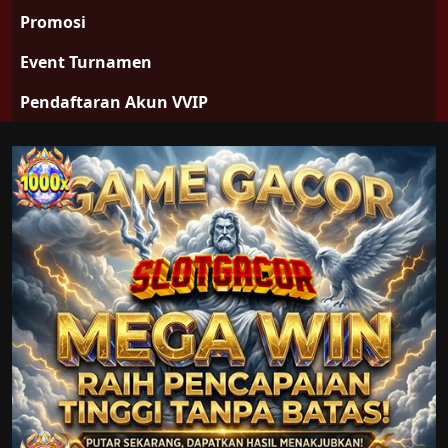
Promosi
Event Turnamen
Pendaftaran Akun VVIP