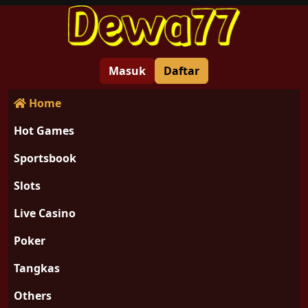
Masuk
Daftar
Home
Hot Games
Sportsbook
Slots
Live Casino
Poker
Tangkas
Others