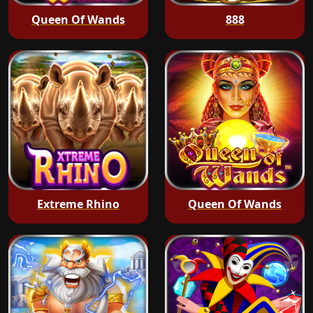
Queen Of Wands
888
Extreme Rhino
Queen Of Wands