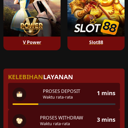
V Power
Slot88
KELEBIHAN
LAYANAN
PROSES DEPOSIT
1 mins
Waktu rata-rata
PROSES WITHDRAW
3 mins
Waktu rata-rata