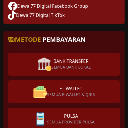
Dewa 77 Digital Facebook Group
Dewa 77 Digital TikTok
METODE
PEMBAYARAN
BANK TRANSFER
SEMUA BANK LOKAL
E - WALLET
SEMUA E-WALLET & QRIS
PULSA
SEMUA PROVIDER PULSA