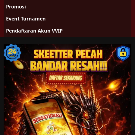
Promosi
Event Turnamen
Pendaftaran Akun VVIP