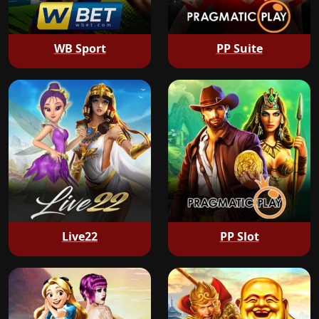
WB Sport
PP Suite
Live22
PP Slot