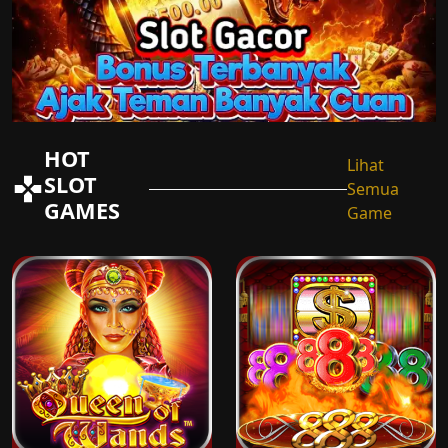
HOT
Lihat
SLOT
Semua
GAMES
Game