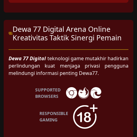
Dewa 77 Digital Arena Online
Kreativitas Taktik Sinergi Pemain
Dewa 77 Digital
teknologi game mutakhir hadirkan
perlindungan kuat menjaga privasi pengguna
melindungi informasi penting Dewa77.
SUPPORTED
BROWSERS
RESPONSIBLE
GAMING