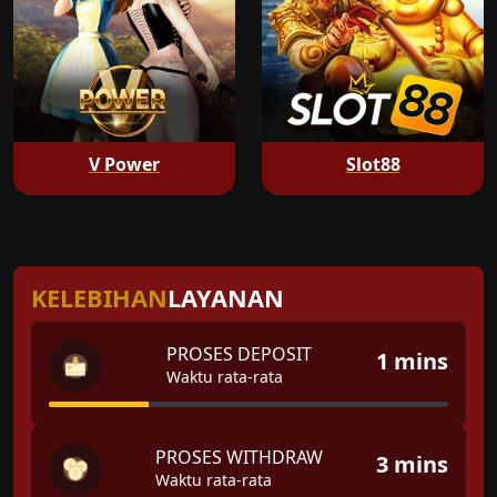
V Power
Slot88
KELEBIHAN
LAYANAN
PROSES DEPOSIT
1 mins
Waktu rata-rata
PROSES WITHDRAW
3 mins
Waktu rata-rata