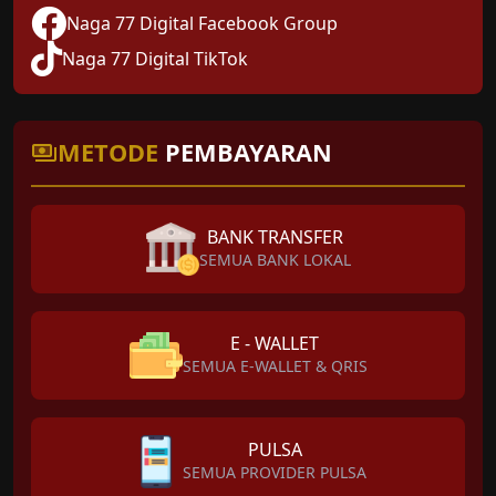
Naga 77 Digital Facebook Group
Naga 77 Digital TikTok
METODE
PEMBAYARAN
BANK TRANSFER
SEMUA BANK LOKAL
E - WALLET
SEMUA E-WALLET & QRIS
PULSA
SEMUA PROVIDER PULSA