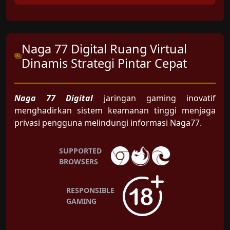
Naga 77 Digital Ruang Virtual
Dinamis Strategi Pintar Cepat
Naga 77 Digital
jaringan gaming inovatif
menghadirkan sistem keamanan tinggi menjaga
privasi pengguna melindungi informasi Naga77.
SUPPORTED
BROWSERS
RESPONSIBLE
GAMING