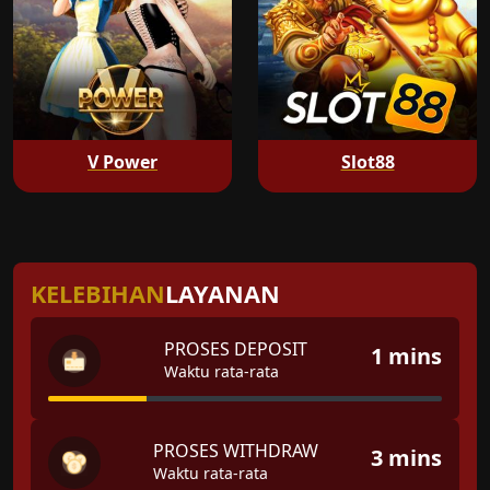
V Power
Slot88
KELEBIHAN
LAYANAN
PROSES DEPOSIT
1 mins
Waktu rata-rata
PROSES WITHDRAW
3 mins
Waktu rata-rata