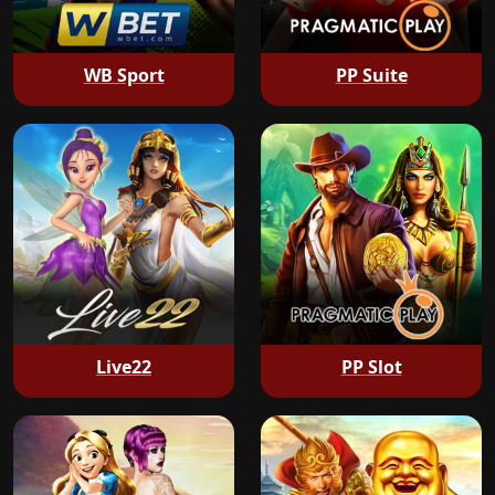
WB Sport
PP Suite
Live22
PP Slot