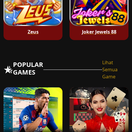
Zeus
Joker Jewels 88
Lihat
POPULAR
Semua
GAMES
Game