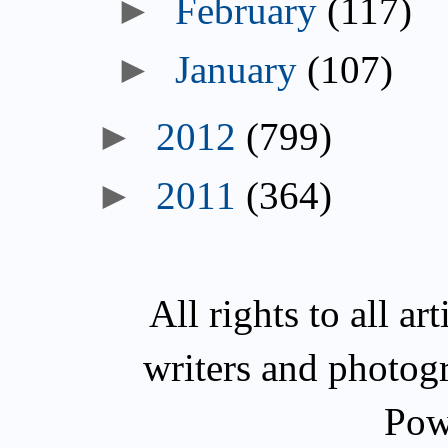
►
February
(117)
►
January
(107)
►
2012
(799)
►
2011
(364)
All rights to all a
writers and photog
Pow