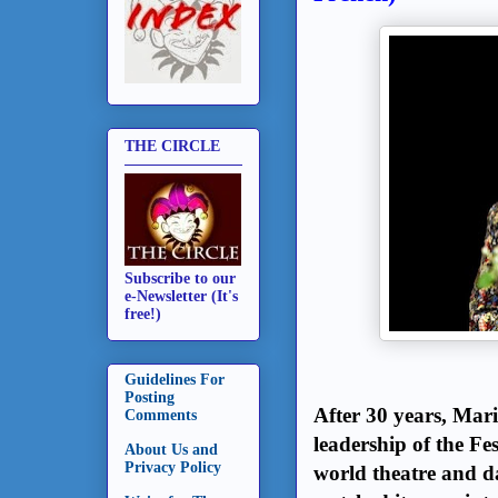
THE CIRCLE
Subscribe to our
e-Newsletter (It's
free!)
Guidelines For
Posting
After 30 years, Mari
Comments
leadership of the Fe
About Us and
Privacy Policy
world theatre and d