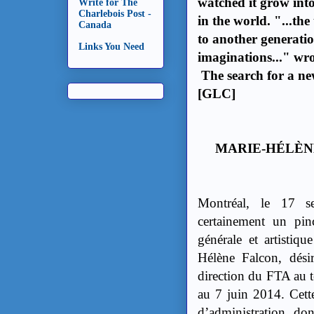
watched it grow into
Write for The
Charlebois Post -
in the world. "...the
Canada
to another generatio
Links You Need
imaginations..." wro
The search for a new
[GLC]
MARIE-HÉLÈN
Montréal, le 17 s
certainement un pinc
générale et artisti
Hélène Falcon, dési
direction du FTA au t
au 7 juin 2014. Cett
d’administration, do