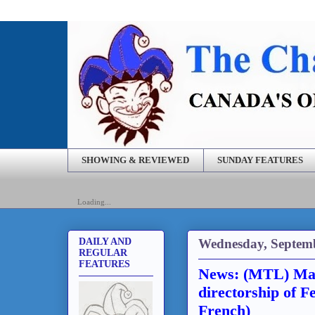
SHOWING & REVIEWED
SUNDAY FEATURES
Loading...
Wednesday, Septemb
DAILY AND
REGULAR
FEATURES
News: (MTL) Mari
directorship of F
French)